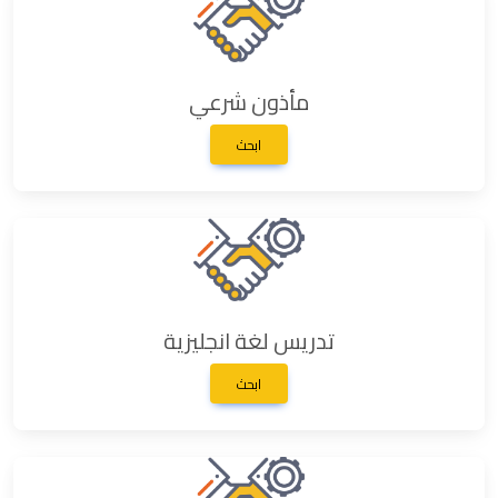
مأذون شرعي
ابحث
تدريس لغة انجليزية
ابحث