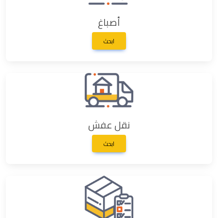
أصباغ
ابحث
نقل عفش
ابحث