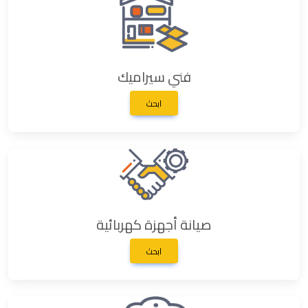
فني سيراميك
ابحث
صيانة أجهزة كهربائية
ابحث