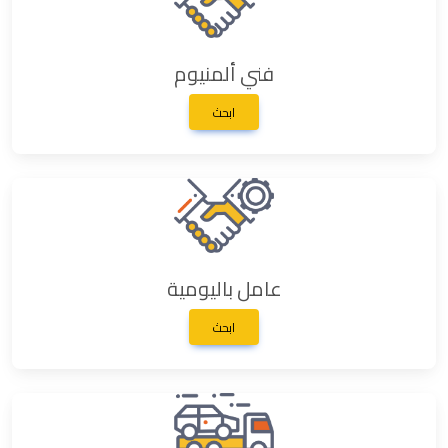
فني ألمنيوم
ابحث
عامل باليومية
ابحث