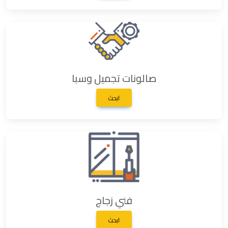
صالونات تجميل وسبا
ابحث
فني زجاج
ابحث