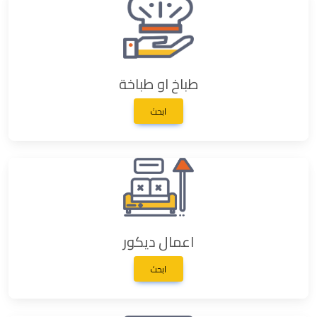
طباخ او طباخة
ابحث
اعمال ديكور
ابحث