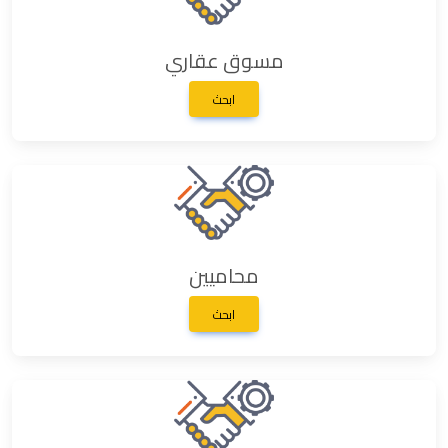
مسوق عقاري
ابحث
محاميين
ابحث