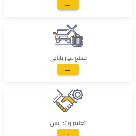
ابحث
قطع غيار ياباني
ابحث
تعليم و تدريس
ابحث