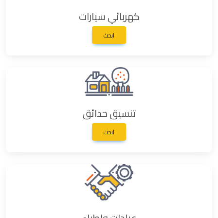
كهربائي سيارات
ابحث
تنسيق حدائق
ابحث
عيادات واطباء