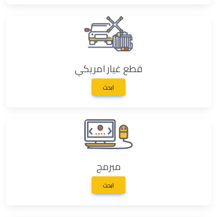
قطع غيار امريكي
ابحث
مبرمج
ابحث